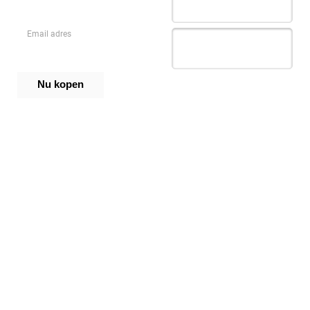
Email adres
Nu kopen
Klimpark Streekbos
Tussen 09:00 en 17:00 telefonisch beschikbaar op +31 6 10 86
23 38
Direct reserveren