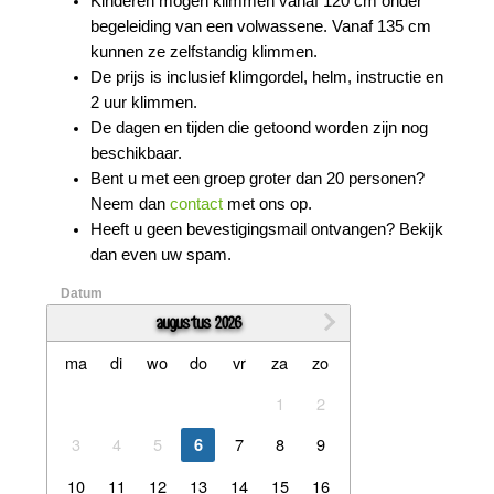
Kinderen mogen klimmen vanaf 120 cm onder
begeleiding van een volwassene. Vanaf 135 cm
kunnen ze zelfstandig klimmen.
De prijs is inclusief klimgordel, helm, instructie en
2 uur klimmen.
De dagen en tijden die getoond worden zijn nog
beschikbaar.
Bent u met een groep groter dan 20 personen?
Neem dan
contact
met ons op.
Heeft u geen bevestigingsmail ontvangen? Bekijk
dan even uw spam.
Datum
augustus 2026
maandag
dinsdag
woensdag
donderdag
vrijdag
zaterdag
zondag
ma
di
wo
do
vr
za
zo
1
2
3
4
5
7
8
9
6
10
11
12
13
14
15
16