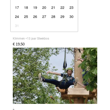
17
18
19
20
21
22
23
24
25
26
27
28
29
30
31
Klimmen <13 jaar Steekbos
€ 19,50