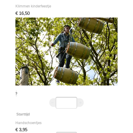
Klimmen kinderfeestje
€ 16,50
?
Starttijd
Handschoentjes
€ 3,95