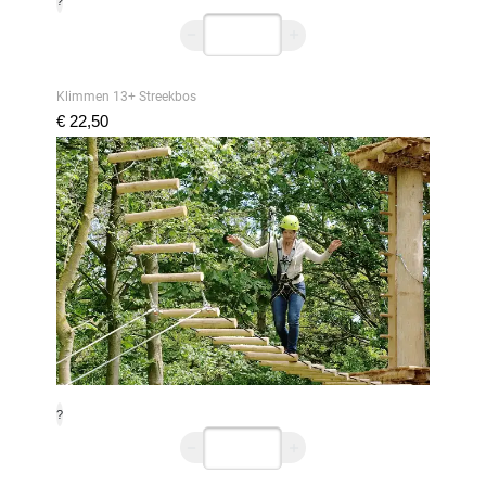
?
Klimmen 13+ Streekbos
€ 22,50
?